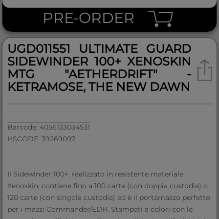
PRE-ORDER
UGD011551 ULTIMATE GUARD
SIDEWINDER 100+ XENOSKIN
MTG "AETHERDRIFT" -
KETRAMOSE, THE NEW DAWN
Barcode: 4056133034531
HSCODE: 39269097
Il Sidewinder 100+, realizzato in resistente materiale
Xenoskin, contiene fino a 100 carte (con doppia custodia) o
120 carte (con singola custodia) ed è il portamazzo perfetto
per i mazzi Commander/EDH. Stampati a colori con le