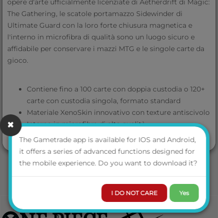
opere d'arte ufficialmente licenziate di Aetherdrift di Magic:
The Gathering, le scatole portamazzo Sidewinder di
Ultimate Guard con la loro forte chiusura magnetica e
l'interno in microfibra di qualità sono un luogo sicuro e
affidabile per conservare i mazzi MTG e le singole carte da
gioco.
Contiene fino a 100 carte con doppia custodia o 120+
carte con custodia singola, formato standard
Materiale XenoSkin innovativo con texture antiscivolo
Interno in microfibra di alta qualità
Le caratteristiche antiscivolo dell'interno in
VIEW MORE
The Gametrade app is available for IOS and Android,
microfibra rendono il coperchio completamente
it offers a series of advanced functions designed for
aperto pronto per impilare le carte
the mobile experience. Do you want to download it?
Quando completamente aperto, il coperchio a 3 ante
lascia la scatola aperta su entrambi i lati per una
I DO NOT CARE
Yes
facile estrazione del mazzo
4 magneti per una chiusura precisa e robusta
Dimensioni: circa 79 x 104 x 88 mm