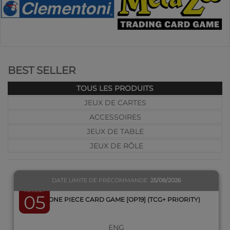
BEST SELLER
TOUS LES PRODUITS
JEUX DE CARTES
ACCESSOIRES
QUICK VIEW
JEUX DE TABLE
JEUX DE RÔLE
DATE LIMITE DE PRÉCOMMANDE
25/08/2026
Mars 2027
05
BOX ONE PIECE CARD GAME [OP19] (TCG+ PRIORITY)
ENG