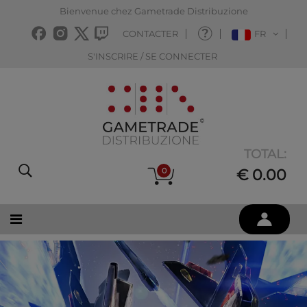
Bienvenue chez Gametrade Distribuzione
CONTACTER
FR
S'INSCRIRE / SE CONNECTER
TOTAL:
0
€ 0.00