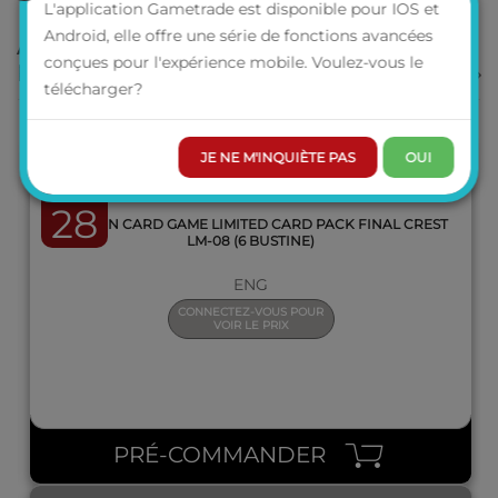
L'application Gametrade est disponible pour IOS et
QUICK VIEW
Android, elle offre une série de fonctions avancées
ARTICLES EN DEMANDE DE
conçues pour l'expérience mobile. Voulez-vous le
PRÉCOMMANDE
VOUS DÉCOUVREZ
télécharger?
JE NE M'INQUIÈTE PAS
OUI
Août 2026
28
DIGIMON CARD GAME LIMITED CARD PACK FINAL CREST
LM-08 (6 BUSTINE)
ENG
CONNECTEZ-VOUS POUR
VOIR LE PRIX
QUICK VIEW
PRÉ-COMMANDER