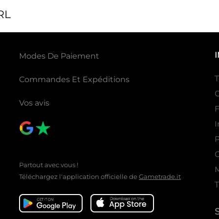
RL
Modes De Paiement
T
Commandes Et Expéditions
G
Vos avis
I
P
C
Partout avec vous !
Téléchargez l'application officielle de
Gametrade.it
T