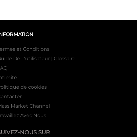
INFORMATION
ermes et Conditions
uide De L'utilisateur | Glossaire
FAQ
ntimité
olitique de cookies
ontacter
Mass Market Channel
ravaillez Avec Nous
SUIVEZ-NOUS SUR