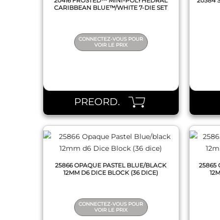
20416 FROSTED™ MINI-POLYHEDRAL
20384 
CARIBBEAN BLUE™/WHITE 7-DIE SET
CONNECTEZ-VOUS POUR
VOIR LE PRIX
QUICK VIEW
PREORD.
25866 OPAQUE PASTEL BLUE/BLACK
25865
12MM D6 DICE BLOCK (36 DICE)
12M
CONNECTEZ-VOUS POUR
VOIR LE PRIX