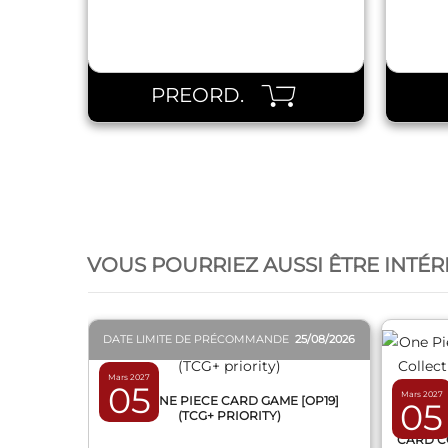
PREORD.
QUICK VIEW
VOUS POURRIEZ AUSSI ÊTRE INTÉR
DATE LIMITE DE PRÉCOMMANDE
25/08/2026
Mars 2027
05
Mars 2027
BOX ONE PIECE CARD GAME [OP19]
05
(TCG+ PRIORITY)
ONE 
CARD C