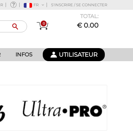
ER
FR
S'INSCRIRE / SE CONNECTER
TOTAL:
0
€ 0.00
UTILISATEUR
R
INFOS