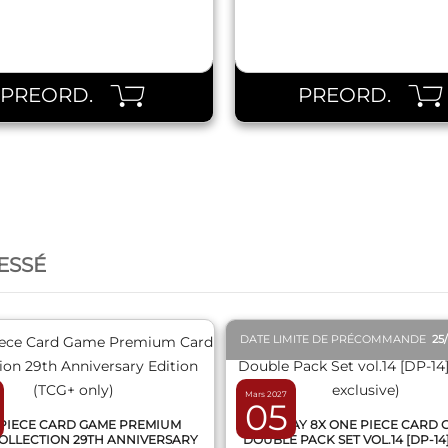
PREORD.
PREORD.
QUICK VIEW
QUICK VIEW
ESSÉ
DATE LIMITE DE PRÉCOMMANDE
25
Mars 2027
05
PIECE CARD GAME PREMIUM
DISPLAY 8X ONE PIECE CARD
OLLECTION 29TH ANNIVERSARY
DOUBLE PACK SET VOL.14 [DP-14