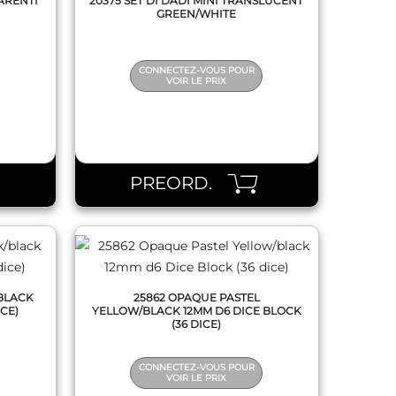
PARENTI
20375 SET DI DADI MINI TRANSLUCENT
GREEN/WHITE
CONNECTEZ-VOUS POUR
VOIR LE PRIX
QUICK VIEW
PREORD.
/BLACK
25862 OPAQUE PASTEL
ICE)
YELLOW/BLACK 12MM D6 DICE BLOCK
(36 DICE)
CONNECTEZ-VOUS POUR
VOIR LE PRIX