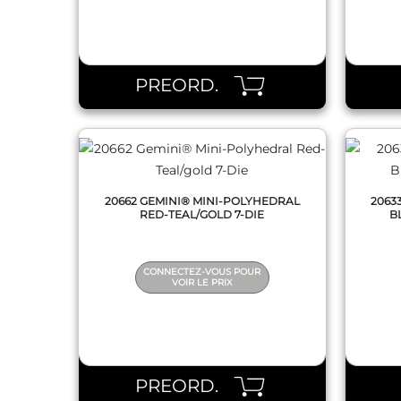
QUICK VIEW
PREORD.
20662 GEMINI® MINI-POLYHEDRAL
2063
RED-TEAL/GOLD 7-DIE
B
CONNECTEZ-VOUS POUR
VOIR LE PRIX
QUICK VIEW
PREORD.