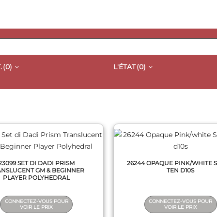
.
(0)
L'ÉTAT
(0)
QUICK VIEW
QUICK VIEW
23099 SET DI DADI PRISM
26244 OPAQUE PINK/WHITE S
ANSLUCENT GM & BEGINNER
TEN D10S
PLAYER POLYHEDRAL
CONNECTEZ-VOUS POUR
CONNECTEZ-VOUS POUR
VOIR LE PRIX
VOIR LE PRIX