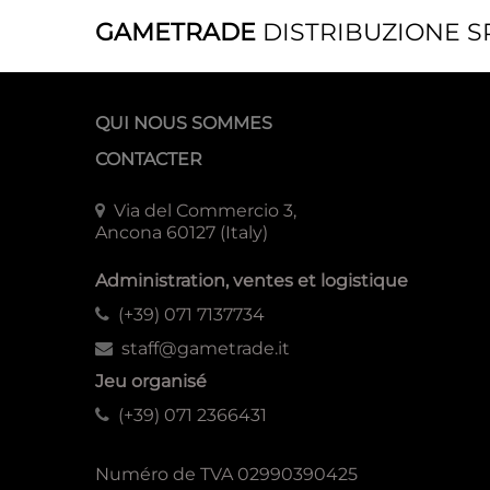
GAMETRADE
DISTRIBUZIONE S
QUI NOUS SOMMES
CONTACTER
Via del Commercio 3,
Ancona 60127 (Italy)
Administration, ventes et logistique
(+39) 071 7137734
staff@gametrade.it
Jeu organisé
(+39) 071 2366431
Numéro de TVA 02990390425