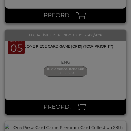
QUICK VIEW
PREORD.
FECHA LÍMITE DE PEDIDO ANTIC.
25/08/2026
Marzo 2027
05
BOX ONE PIECE CARD GAME [OP19] (TCG+ PRIORITY)
ENG
INICIA SESIÓN PARA VER
EL PRECIO
QUICK VIEW
PREORD.