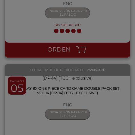
ENG
INICIA SESIÓN PARA VER
EL PRECIO
DISPONIBILIDAD
QUICK VIEW
ORDEN
FECHA LÍMITE DE PEDIDO ANTIC.
25/08/2026
Marzo 2027
05
DISPLAY 8X ONE PIECE CARD GAME DOUBLE PACK SET
VOL.14 [DP-14] (TCG+ EXCLUSIVE)
ENG
INICIA SESIÓN PARA VER
EL PRECIO