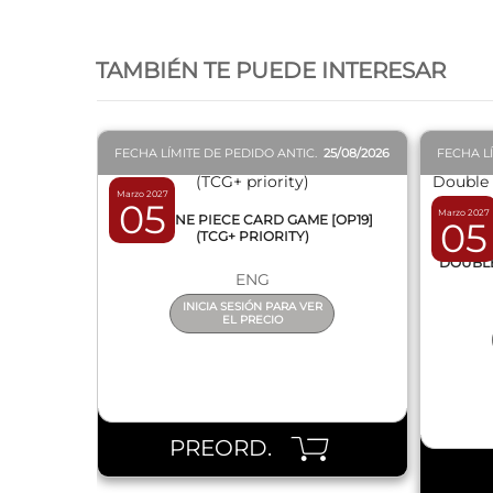
QUICK VIEW
TAMBIÉN TE PUEDE INTERESAR
FECHA LÍMITE DE PEDIDO ANTIC.
25/08/2026
FECHA L
Marzo 2027
05
Marzo 2027
BOX ONE PIECE CARD GAME [OP19]
05
(TCG+ PRIORITY)
DISPL
DOUBLE 
ENG
INICIA SESIÓN PARA VER
EL PRECIO
PREORD.