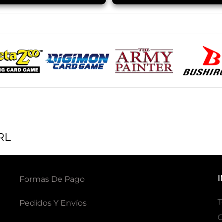
RL
Formas De Pago
T
Pedidos Y Envíos
G