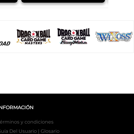
INFORMACIÓN
érminos y condiciones
uía Del Usuario | Glosario