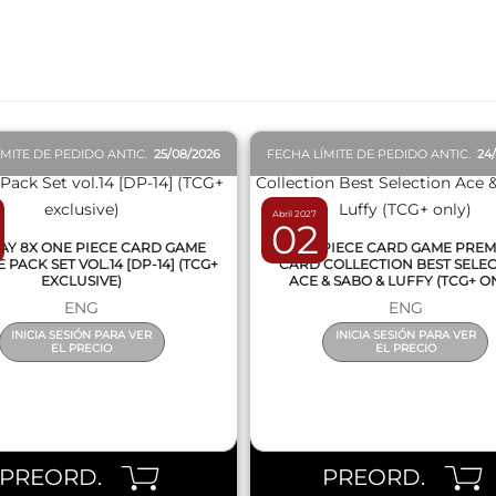
QUICK VIEW
QUICK VIEW
ÍMITE DE PEDIDO ANTIC.
25/08/2026
FECHA LÍMITE DE PEDIDO ANTIC.
24
Abril 2027
02
AY 8X ONE PIECE CARD GAME
ONE PIECE CARD GAME PRE
PACK SET VOL.14 [DP-14] (TCG+
CARD COLLECTION BEST SELE
EXCLUSIVE)
ACE & SABO & LUFFY (TCG+ O
ENG
ENG
INICIA SESIÓN PARA VER
INICIA SESIÓN PARA VER
EL PRECIO
EL PRECIO
PREORD.
PREORD.