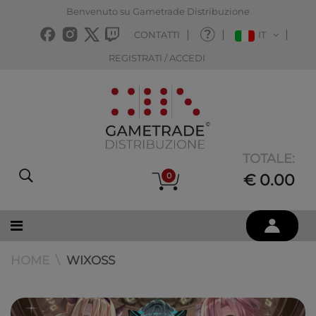
Benvenuto su Gametrade Distribuzione
CONTATTI
IT
REGISTRATI / ACCEDI
TOTALE:
0
€ 0.00
HOME
WIXOSS