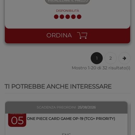
VISUALIZZARE IL PREZZO
DISPONIBILITÀ
ORDINA
1
2
Mostro 1-20 di 32 risultato(i)
QUICK VIEW
TI POTREBBE ANCHE INTERESSARE
SCADENZA PREORDINI
25/08/2026
Marzo 2027
05
BOX ONE PIECE CARD GAME OP-19 (TCG+ PRIORITY)
ENG