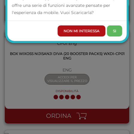
offre una serie di funzioni avanzate pensate per
l'esperienza da mobile. Vuoi Scaricarla?
ORDINA
NON MI INTERESSA
SI
BOX WIXOSS NIJISANJI DIVA (20 BOOSTER PACKS) WXDI-CP01
ENG
ENG
ACCEDI PER
VISUALIZZARE IL PREZZO
DISPONIBILITÀ
QUICK VIEW
ORDINA